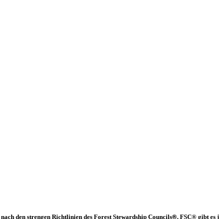
®
 nach den strengen Richtlinien des Forest Stewardship Councils
, FSC® gibt es