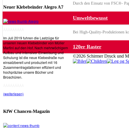
Durch den Einsatz von FSC®- Papi
Neuer Klebebeinder Alegro A7
Umweltbewusst
ÂÂÂÂÂÂÂÂÂ
Bei High-Quality-Produktionen kom
Im Juli 2019 fuhren die Lastzüge für
unseren neuen Klebebinder von Müller
120er Raster
Martini auf den Hof. Nach mehrwöchigem
Aufbau und intensiver Einweisung und
©2026 Schirmer Druck und M
Schulung ist die neue Klebestraße nun
einsatzbereit und produziert mit 16
Zusammentragstationen effizient und
hochpräzise unsere Bücher und
Broschüren.
ÂÂÂÂÂÂÂÂÂ
(weiterlesen)
KfW Chancen-Magazin